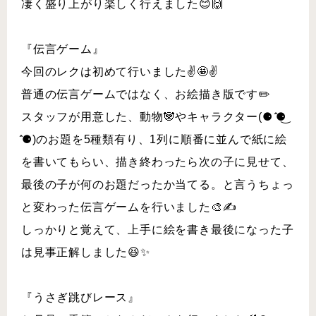
凄く盛り上がり楽しく行えました😊🙌
『伝言ゲーム』
今回のレクは初めて行いました✌️🤩✌️
普通の伝言ゲームではなく、お絵描き版です✏️
スタッフが用意した、動物🐼やキャラクター(⚈ ̍̑⚈͜
̍̑⚈)のお題を5種類有り、1列に順番に並んで紙に絵
を書いてもらい、描き終わったら次の子に見せて、
最後の子が何のお題だったか当てる。と言うちょっ
と変わった伝言ゲームを行いました🎨✍
しっかりと覚えて、上手に絵を書き最後になった子
は見事正解しました😆✨
『うさぎ跳びレース』