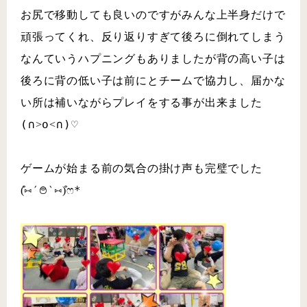
お尻で移動しても良いのですがみんな上半身だけで
頑張ってくれ、反り返りすぎて後ろに倒れてしまう
なんていうハプニングもありましたが背の高い子は
後ろに背の低い子は前にとチームで協力し、届かな
い所は補いながらプレイをする事が出来ました
(∩˃o˂∩)♡
ゲームが始まる前の気合の掛け声も完璧でした
(͒⑅′࿉‵⑅)͒ෆ*