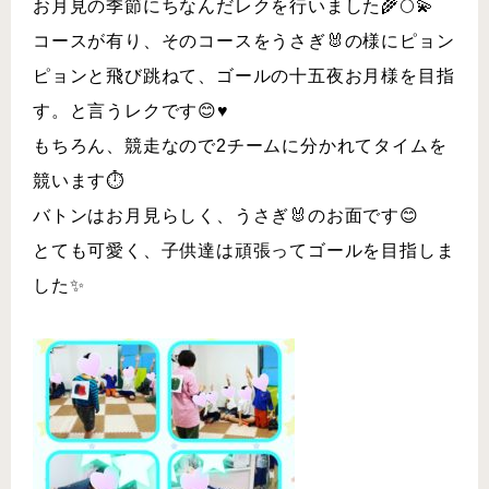
お月見の季節にちなんだレクを行いました🌾🌕💫
コースが有り、そのコースをうさぎ🐰の様にピョン
ピョンと飛び跳ねて、ゴールの十五夜お月様を目指
す。と言うレクです😊♥︎
もちろん、競走なので2チームに分かれてタイムを
競います⏱
バトンはお月見らしく、うさぎ🐰のお面です😊
とても可愛く、子供達は頑張ってゴールを目指しま
した✨