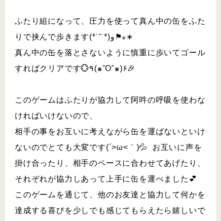
ふたり組になって、圧力を使って真ん中の缶をふた
りで挟んで歩きます(*˙˘˙*)و⚑⁎∗
真ん中の缶を落とさないように慎重に歩いてゴール
すればクリアです💮٩(๑ˆOˆ๑)۶🎉
このゲームはふたりが協力して阿吽の呼吸を使わな
ければいけないので、
相手の事をお互いに考えながら缶を運ばないといけ
ないのでとても大変です(´>ω<｀)💦 お互いに声を
掛け合ったり、相手のペースに合わせてあげたり、
それぞれが協力しあって上手に缶を運べました💕
このゲームを通じて、他のお友達と協力して何かを
達成する喜びを少しでも感じてもらえたら嬉しいで