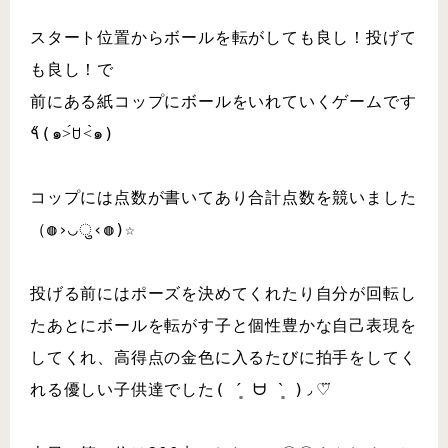
スタート位置からボールを転がしても良し！投げて
も良し！で
前にある紙コップにボールをいれていくゲームです
٩̋(๑˃́ꇴ˂̀๑)
コップには点数が書いてあり合計点数を競いました
（◍›◡ु‹◍)☆
投げる前にはポーズを決めてくれたり自分が回転し
たあとにボールを転がす子と個性豊かな自己表現を
してくれ、高得点の金色に入るたびに拍手をしてく
れる優しい子供達でした( ´͈ ᗨ `͈ )◞♡⃛