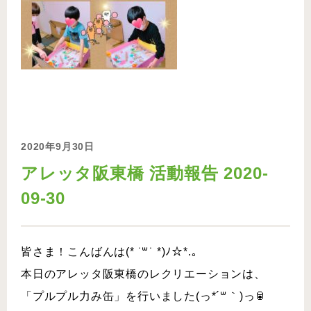
2020年9月30日
アレッタ阪東橋 活動報告 2020-
09-30
皆さま！こんばんは(* ˙꒳​˙ *)ﾉ☆*.｡
本日のアレッタ阪東橋のレクリエーションは、
「プルプル力み缶」を行いました(っ*´꒳｀)っ🥫