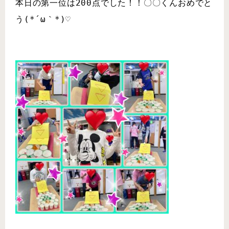
本日の第一位は200点でした！！〇〇くんおめでと
う(*´ω｀*)♡