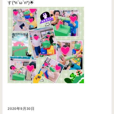
す(*n´ω`n*)🌟
2020年9月30日