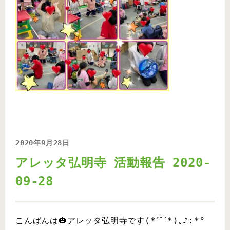
2020年9月28日
アレッタ弘明寺 活動報告 2020-
09-28
こんばんは🎃アレッタ弘明寺です(*ˊ˘ˋ*)｡♪:*°