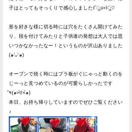
子はとってもそっくりで感心しました꒰ ︠ु௰•꒱ु♡
形を好きな様に切る時には穴をたくさん開けてみた
り、段を付けてみたりと子供達の発想は大人では思
いつかなかったなー！というものが沢山ありました
(๑′ᴗ‵๑)
オーブンで焼く時にはプラ板がぐにゃっと動くのを
じーっと見つめているのが可愛らしかったです
٩̋(๑˃́ꇴ˂̀๑)
本日、お持ち帰りしていますのでぜひご覧ください
♪