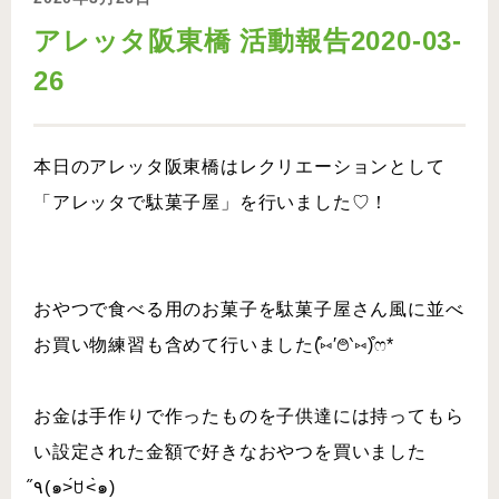
アレッタ阪東橋 活動報告2020-03-
26
本日のアレッタ阪東橋はレクリエーションとして
「アレッタで駄菓子屋」を行いました♡！
おやつで食べる用のお菓子を駄菓子屋さん風に並べ
お買い物練習も含めて行いました(͒⑅′࿉‵⑅)͒ෆ*
お金は手作りで作ったものを子供達には持ってもら
い設定された金額で好きなおやつを買いました
٩̋(๑˃́ꇴ˂̀๑)