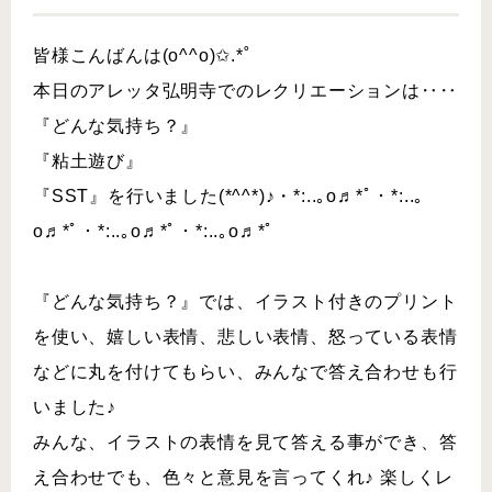
皆様こんばんは(o^^o)✩.*˚
本日のアレッタ弘明寺でのレクリエーションは‥‥
『どんな気持ち？』
『粘土遊び』
『SST』を行いました(*^^*)♪・*:..｡o♬*ﾟ・*:..｡
o♬*ﾟ・*:..｡o♬*ﾟ・*:..｡o♬*ﾟ
『どんな気持ち？』では、イラスト付きのプリント
を 使い、嬉しい表情、悲しい表情、怒っている表情
などに 丸を付けてもらい、みんなで答え合わせも行
いました♪
みんな、イラストの表情を見て答える事ができ、答
え合 わせでも、色々と意見を言ってくれ♪ 楽しくレ