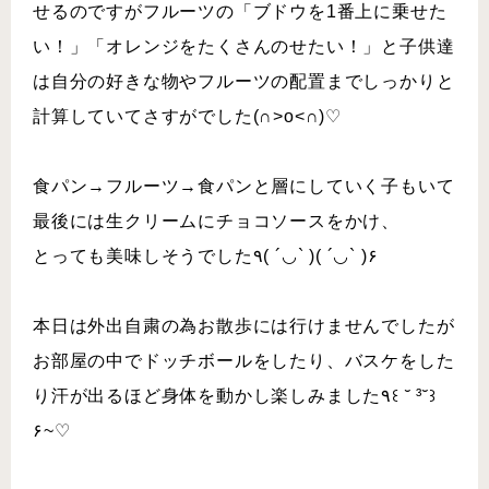
せるのですがフルーツの「ブドウを1番上に乗せた
い！」「オレンジをたくさんのせたい！」と子供達
は自分の好きな物やフルーツの配置までしっかりと
計算していてさすがでした(∩˃o˂∩)♡
食パン→フルーツ→食パンと層にしていく子もいて
最後には生クリームにチョコソースをかけ、
とっても美味しそうでした٩( ´◡` )( ´◡` )۶
本日は外出自粛の為お散歩には行けませんでしたが
お部屋の中でドッチボールをしたり、バスケをした
り汗が出るほど身体を動かし楽しみました٩꒰ ˘ ³˘꒱
۶~♡