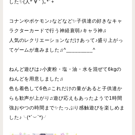
した✨(人*´∀｀)｡*ﾟ+
コナンやポケモン♪などなど✨子供達の好きなキャ
ラクターカードで行う神経衰弱♪キャラ神♫
人気のレクリエーションなだけあって♪盛り上がっ
てゲームが進みました♫^_________^
ねんど遊びは♪小麦粉・塩・油・水を混ぜて6kgの
ねんどを用意しました♫
色も着色して6色♫これだけの量があると子供達か
らも歓声が上がり♫遊び応えもあったようで1時間
強おやつの時間まで✨たっぷり感触遊びを楽しめま
した♪╰(*´︶`*)╯