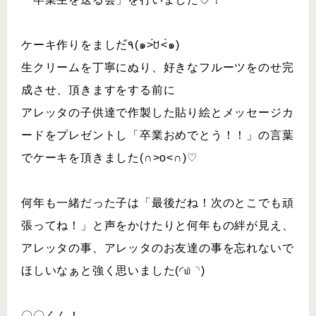
ケーキ作りをました٩̋(๑˃́ꇴ˂̀๑)
生クリームを丁寧にぬり、好きなフルーツをのせ完
成させ、頂きますをする前に
アレッタの子供達で作製した貼り絵とメッセージカ
ードをプレゼントし「卒業おめでとう！！」の言葉
でケーキを頂きました(∩˃o˂∩)♡
何年も一緒だった子は「最後だね！次のとこでも頑
張ってね！」と声をかけたりと何年もの絆が見え、
アレッタの事、アレッタのお友達の事を忘れないで
ほしいなぁと強く思いました(◜௰◝)
〇〇くん！