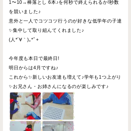
1〜10→棒落とし 6本♪を何秒で終えられるか!秒数
を競いました♪
意外と一人でコツコツ行うのが好きな低学年の子達
✨集中して取り組んてくれました♪
(人*´∀｀)｡*ﾟ+
今年度も本日で最終日!
明日からは4月ですね♪
これから✨新しいお友達も増えて♪学年も1つ上がり
✨お兄さん・お姉さんになるのが楽しみです♪