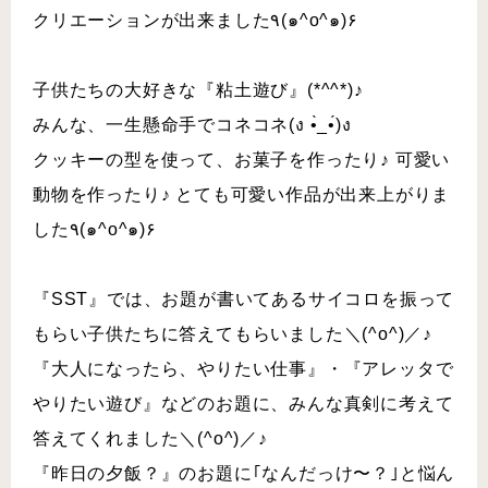
クリエーションが出来ました٩(๑^o^๑)۶
子供たちの大好きな『粘土遊び』(*^^*)♪
みんな、一生懸命手でコネコネ(ง •̀_•́)ง
クッキーの型を使って、お菓子を作ったり♪ 可愛い
動物 を作ったり♪ とても可愛い作品が出来上がりま
した٩(๑^o^๑)۶
『SST』では、お題が書いてあるサイコロを振って
もらい 子供たちに答えてもらいました＼(^o^)／♪
『大人になったら、やりたい仕事』・『アレッタで
やりたい遊び』などのお題に、みんな真剣に考えて
答えてくれました＼(^o^)／♪
『昨日の夕飯？』のお題に｢なんだっけ〜？｣と悩ん