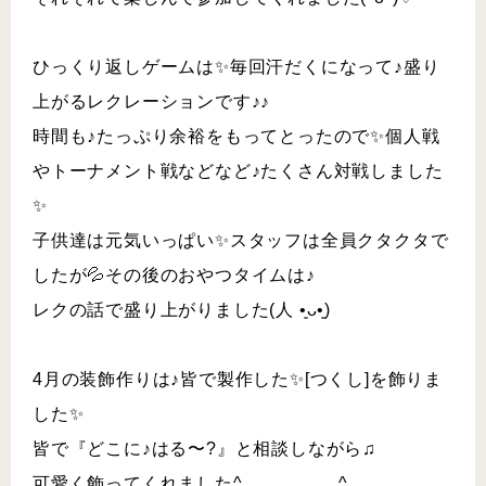
ひっくり返しゲームは✨毎回汗だくになって♪盛り
上がるレクレーションです♪♪
時間も♪たっぷり余裕をもってとったので✨個人戦
やトーナメント戦などなど♪たくさん対戦しました
✨
子供達は元気いっぱい✨スタッフは全員クタクタで
したが💦その後のおやつタイムは♪
レクの話で盛り上がりました(人 •͈ᴗ•͈)
4月の装飾作りは♪皆で製作した✨[つくし]を飾りま
した✨
皆で『どこに♪はる〜?』と相談しながら♫
可愛く飾ってくれました^_________^