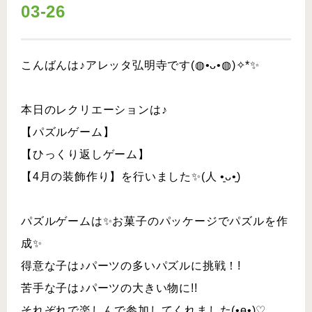
03-26
こんばんは♪アレッタ弘明寺です(◍•ᴗ•◍)✧*✨
本日のレクリエーションは♪
【パズルゲーム】
【ひっくり返しゲーム】
【4月の装飾作り】を行いました✨(人 •͈ᴗ•͈)
パズルゲームは✨お菓子のパッケージでパズルを作
成✨
得意な子は♪パーツの多いパズルに挑戦！!
苦手な子は♪パーツの大きい物に!!
それぞれで楽しんで参加してくれました(•ө•)♡