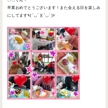
卒業おめでとうございます！また会える日を楽しみ
にしてます٩( ´◡` )( ´◡` )۶