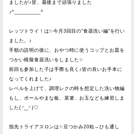
ましたが♪皆、最後まで頑張りました
♪^_________^
レッツトライ！は✨今月3回目の”食器洗い編“を行い
ました。♪
手順の説明の後に、おやつ時に使うコップとお皿を
つかい模擬食器洗いをしました✨
前回も参加した子は手際も良く♪皆の良いお手本に
なってくれました♪
レベルを上げて、調理レクの時を想定した洗い物編
もし、ボールやまな板、菜箸、お玉なども練習しま
した( ◜‿◝ )♡
指先トライアスロンは✨豆つかみ20粒→ひも通し