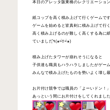
本日のアレッタ阪東橋のレクリエーショ
紙コップを高く積み上げて行くゲームで
ゲームを始めると皆真剣に積み上げて行
高く積み上げるのが難しく高くする為に
ていました٩̋(๑˃́ꇴ˂̀๑)
積み上げたタワーが崩れそうになると
子供達も職員もハラハラしましたがゲー
みんなで積み上げたものを勢いよく壊し最後
お片付け競争では職員の「よーいドン！
あっという間にお片付けをしてくれました(∩