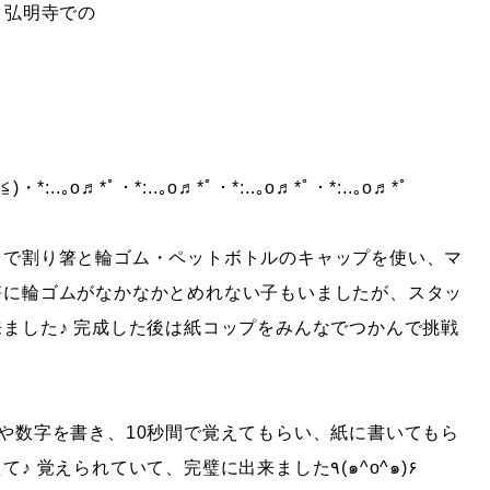
ッタ弘明寺での
o♬*ﾟ・*:..｡o♬*ﾟ・*:..｡o♬*ﾟ・*:..｡o♬*ﾟ
で割り箸と 輪ゴム・ペットボトルのキャップを使い、マ
ました♪ 完成した後は紙コップをみんなでつかんで挑戦
や数字を書き、10秒間で覚えてもらい、紙に書いてもら
いました ٩(ˊᗜˋ*)و みんな真剣な表情で考えて♪ 覚えられていて、完璧に出来ました٩(๑^o^๑)۶