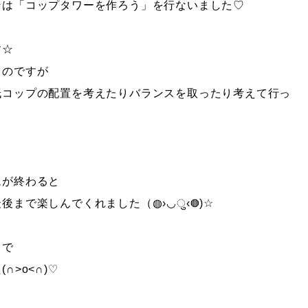
ンは「コップタワーを作ろう」を行ないました♡
す☆
くのですが
紙コップの配置を考えたりバランスを取ったり考えて行っ
ムが終わると
まで楽しんでくれました（◍›◡ु‹◍)☆
」で
˃o˂∩)♡