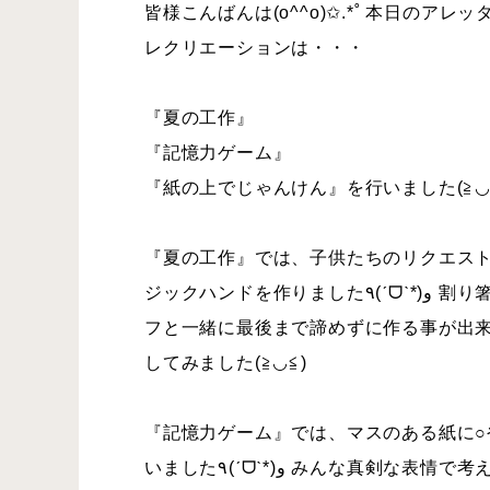
皆様こんばんは(o^^o)✩.*˚ 本日のアレ
レクリエーションは・・・
『夏の工作』
『記憶力ゲーム』
『紙の上でじゃんけん』を行いました(≧◡≦)・*:..｡
『夏の工作』では、子供たちのリクエスト
ジックハンドを作りました٩(ˊᗜˋ*)و 割り箸に輪ゴムがなかなか とめれない子もいましたが、スタッ
フと一緒に最後まで諦めずに作る事が出来
してみました(≧◡≦)
『記憶力ゲーム』では、マスのある紙に○