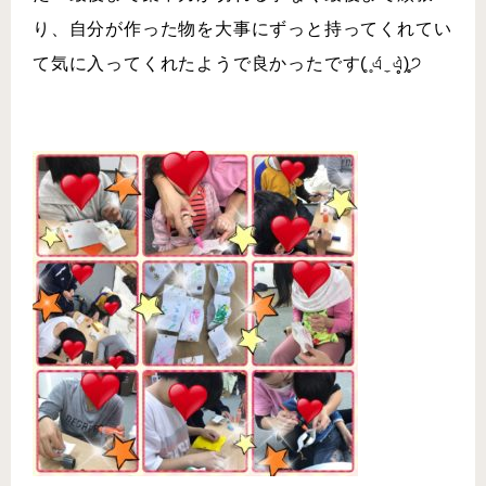
り、自分が作った物を大事にずっと持ってくれてい
て気に入ってくれたようで良かったです(̥ ̥এ́ ̼ এ̥̀)̥̥੭