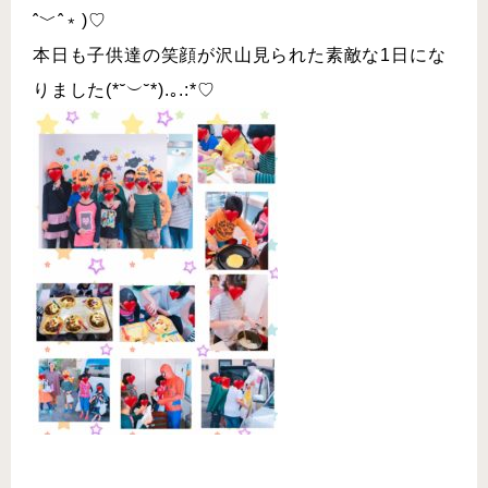
ˆ﹀ˆ﹡)♡
本日も子供達の笑顔が沢山見られた素敵な1日にな
りました(*˘︶˘*).｡.:*♡