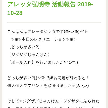
アレッタ弘明寺 活動報告 2019-
10-28
こんばんはアレッタ弘明寺です(◍•ᴗ•◍)✧*✨
✨☀️✨本日のレクリエーション✨☀️✨
【どっちが多い?】
【ジグザグじゃんけん】
【ボール入れ】を行いました♫ \(^ω^\ )
どっちが多い?は✨皆で練習問題が終わると！
個人個人でプリントを頑張りました✨(人 •͈ᴗ•͈)
そして✨ジグザグじゃんけん！ジグザグに貼られた