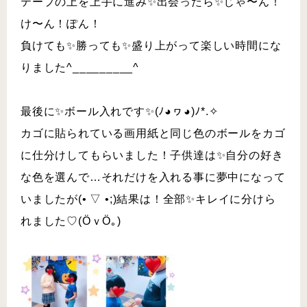
テープの上を上手に進み✨出会ったら✨じゃ〜ん！
け〜ん！ぽん！
負けても✨勝っても✨盛り上がって楽しい時間にな
りました^_________^
最後に✨ボール入れです✨(ﾉ◕ヮ◕)ﾉ*.✧
カゴに貼られている画用紙と同じ色のボールをカゴ
に仕分けしてもらいました！子供達は✨自分の好き
な色を選んで…それだけを入れる事に夢中になって
いましたが(• ▽ •;)結果は！全部✨キレイに分けら
れました♡(ӦｖӦ｡)