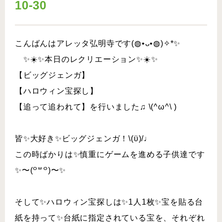
10-30
こんばんはアレッタ弘明寺です(◍•ᴗ•◍)✧*✨
✨☀️✨本日のレクリエーション✨☀️✨
【ビッグジェンガ】
【ハロウィン宝探し】
【追って追われて】を行いました♫ \(^ω^\ )
皆✨大好き✨ビッグジェンガ！\(ϋ)/♩
この時ばかりは✨慎重にゲームを進める子供達です
✨〜(꒪꒳꒪)〜✨
そして✨ハロウィン宝探しは✨1人1枚✨宝を貼る台
紙を持って✨台紙に指定されている宝を、それぞれ