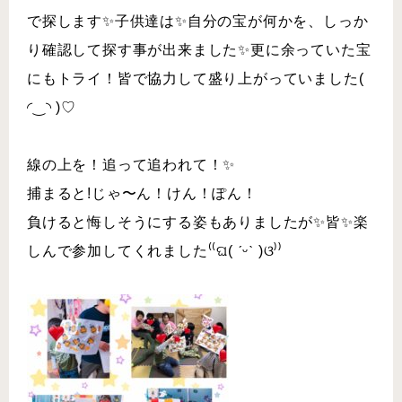
で探します✨子供達は✨自分の宝が何かを、しっか
り確認して探す事が出来ました✨更に余っていた宝
にもトライ！皆で協力して盛り上がっていました(
◜‿◝ )♡
線の上を！追って追われて！✨
捕まると!じゃ〜ん！けん！ぽん！
負けると悔しそうにする姿もありましたが✨皆✨楽
しんで参加してくれました⁽⁽ଘ( ˊᵕˋ )ଓ⁾⁾