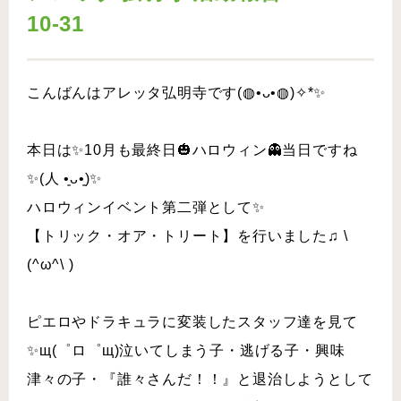
10-31
こんばんはアレッタ弘明寺です(◍•ᴗ•◍)✧*✨
本日は✨10月も最終日🎃ハロウィン👻当日ですね
✨(人 •͈ᴗ•͈)✨
ハロウィンイベント第二弾として✨
【トリック・オア・トリート】 を行いました♫ \
(^ω^\ )
ピエロやドラキュラに変装したスタッフ達を見て
✨щ(゜ロ゜щ)泣いてしまう子・逃げる子・興味
津々の子・『誰々さんだ！！』と退治しようとして