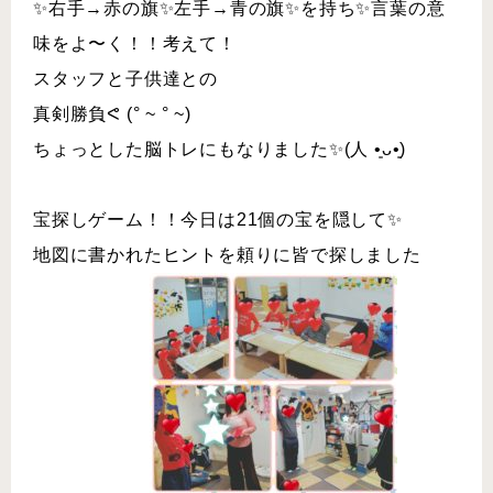
✨右手→赤の旗✨左手→青の旗✨を持ち✨言葉の意
味をよ〜く！！考えて！
スタッフと子供達との
真剣勝負ᕙ (° ~ ° ~)
ちょっとした脳トレにもなりました✨(人 •͈ᴗ•͈)
宝探しゲーム！！今日は21個の宝を隠して✨
地図に書かれたヒントを頼りに皆で探しました