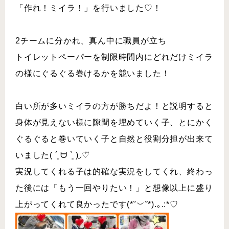
「作れ！ミイラ！」を行いました♡！
2チームに分かれ、真ん中に職員が立ち
トイレットペーパーを制限時間内にどれだけミイラ
の様にぐるぐる巻けるかを競いました！
白い所が多いミイラの方が勝ちだよ！と説明すると
身体が見えない様に隙間を埋めていく子、とにかく
ぐるぐると巻いていく子と自然と役割分担が出来て
いました( ´͈ ᗨ `͈ )◞♡⃛
実況してくれる子は的確な実況をしてくれ、終わっ
た後には「もう一回やりたい！」と想像以上に盛り
上がってくれて良かったです(*˘︶˘*).｡.:*♡