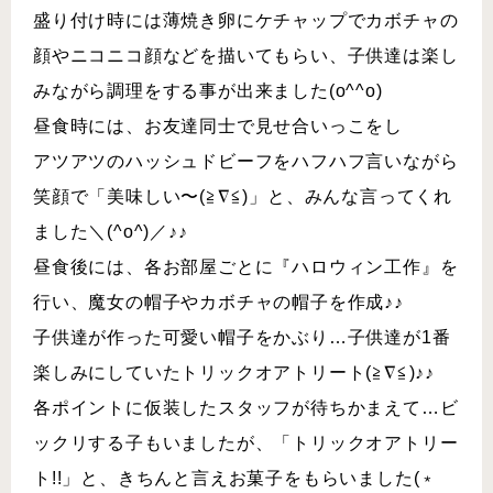
盛り付け時には薄焼き卵にケチャップでカボチャの
顔やニコニコ顔などを描いてもらい、子供達は楽し
みながら調理をする事が出来ました(o^^o)
昼食時には、お友達同士で見せ合いっこをし
アツアツのハッシュドビーフをハフハフ言いながら
笑顔で「美味しい〜(≧∇≦)」と、みんな言ってくれ
ました＼(^o^)／♪♪
昼食後には、各お部屋ごとに『ハロウィン工作』を
行い、魔女の帽子やカボチャの帽子を作成♪♪
子供達が作った可愛い帽子をかぶり…子供達が1番
楽しみにしていたトリックオアトリート(≧∇≦)♪♪
各ポイントに仮装したスタッフが待ちかまえて…ビ
ックリする子もいましたが、「トリックオアトリー
ト!!」と、きちんと言えお菓子をもらいました(﹡