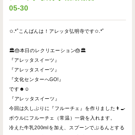
05-30
︎︎✩.*˚こんばんは！アレッタ弘明寺です✩.*˚
🏛️🎂本日のレクリエーション🎂🏛️
『アレッタスイーツ』
『アレッタスイーツ』
『文化センターへGO!』
です☻☺︎
⁡『アレッタスイーツ』
今回は久しぶりに『フルーチェ』を作りました👨🍳
ボウルにフルーチェ（常温）一袋を入れます。
冷えた牛乳200mlを加え、スプーンでぷるんとする